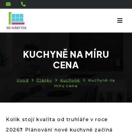
KUCHYNĚ NA MÍRU
CENA
Úvod
Články
Kuchyně
Kuchyně na
míru cena
Kolik stojí kvalita od truhláře v roce
2026
?
Plánování nové kuchyně začíná